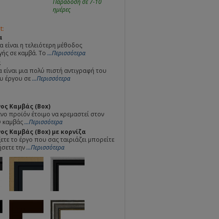
Παράδοση σε 7-10
ημέρες
t:
α
α είναι η τελειότερη μέθοδος
ής σε καμβά. Το
...Περισσότερα
α
 είναι μια πολύ πιστή αντιγραφή του
υ έργου σε
...Περισσότερα
ος Καμβάς (Box)
ο προϊόν έτοιμο να κρεμαστεί στον
Ο καμβάς
...Περισσότερα
ς Καμβάς (Box) με κορνίζα
ετε το έργο που σας ταιριάζει μπορείτε
ήσετε την
...Περισσότερα