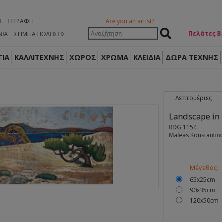
Η
ΕΓΓΡΑΦΉ
Are you an artist?
Πελάτες Β
ΝΙΑ
ΣΗΜΕΙΑ ΠΩΛΗΣΗΣ
ΙΑ
ΚΑΛΛΙΤΕΧΝΗΣ
ΧΩΡΟΣ
ΧΡΩΜΑ
ΚΛΕΙΔΙΑ
ΔΏΡΑ ΤΈΧΝΗΣ
Λεπτομέριες
Landscape in
RDG 1154
Maleas Konstantin
Μέγεθος:
65x25cm
90x35cm
120x50cm