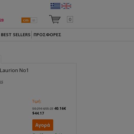
0
2Β
cm
in
BEST SELLERS
ΠΡΟΣΦΟΡΕΣ
 Laurion No1
os
Τιμή:
40.16€
50.21€ $55.23
$44.17
Αγορά