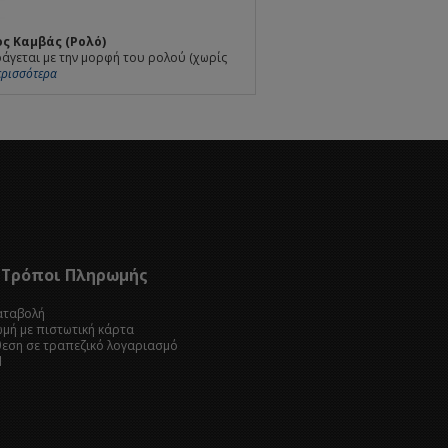
ς Καμβάς (Ρολό)
άγεται με την μορφή του ρολού (χωρίς
Περισσότερα
Τρόποι Πληρωμής
καταβολή
ωμή με πιστωτική κάρτα
θεση σε τραπεζικό λογαριασμό
l