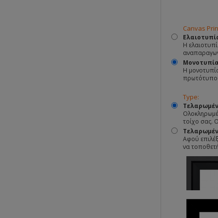
Canvas Prin
Ελαιοτυπί
Η ελαιοτυπί
αναπαραγωγ
Μονοτυπί
Η μονοτυπία
πρωτότυπο
Type:
Τελαρωμέν
Ολοκληρωμέν
τοίχο σας. 
Τελαρωμένο
Αφού επιλέξ
να τοποθετ