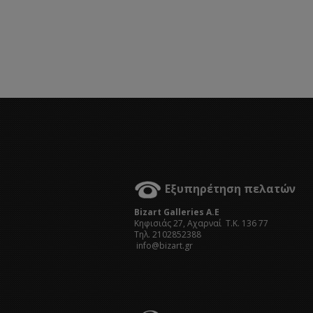
Εξυπηρέτηση πελατών
Bizart Galleries A.E
Kηφισιάς 27, Αχαρναί Τ.Κ. 136 77
Τηλ. 2102852388
info@bizart.gr