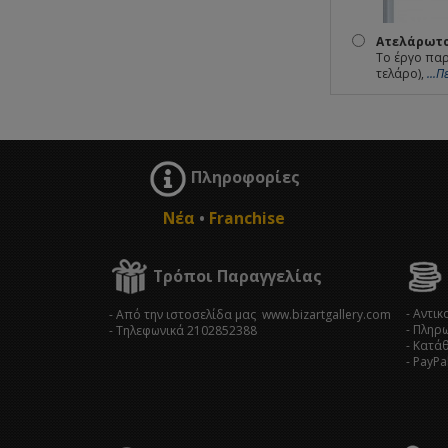
Ατελάρωτο
Το έργο παρ
τελάρο),
...
Πληροφορίες
Νέα
•
Franchise
Τρόποι Παραγγελίας
- Αντι
- Από την ιστοσελίδα μας www.bizartgallery.com
- Πληρ
- Tηλεφωνικά 2102852388
- Κατά
- PayPa