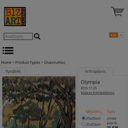
cm
in
Home
>
Product Types
>
Ελαιοτυπίες
Προβολή
Λεπτομέριες
Olympia
RDG 1135
Maleas Konstantinos
Μέγεθος:
Τιμή:
25x35cm
27.03€
$29.73
35x50cm
21.62€