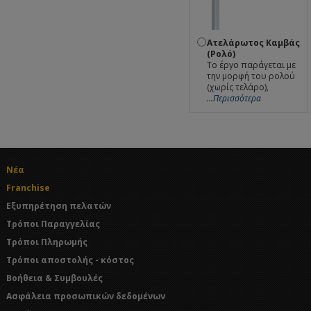
Ατελάρωτος Καμβάς
(Ρολό)
Το έργο παράγεται με
την μορφή του ρολού
(χωρίς τελάρο),
...Περισσότερα
Νέα
Franchise
Εξυπηρέτηση πελατών
Τρόποι Παραγγελίας
Τρόποι Πληρωμής
Τρόποι αποστολής - κόστος
Βοήθεια & Συμβουλές
Ασφάλεια προσωπικών δεδομένων