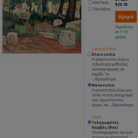
50x70cm
$23.78
70x100cm
Αγορά
Παράδοση
σε 7-10
ημέρες
Canvas Print:
Ελαιοτυπία
Η ελαιοτυπία είναι η
τελειότερη μέθοδος
αναπαραγωγής σε
καμβά. Το
...Περισσότερα
Μονοτυπία
Η μονοτυπία είναι μια
πολύ πιστή αντιγραφή
του πρωτότυπου
έργου σε
...Περισσότερα
Type:
Τελαρωμένος
Καμβάς (Box)
Ολοκληρωμένο προϊόν
έτοιμο να κρεμαστεί