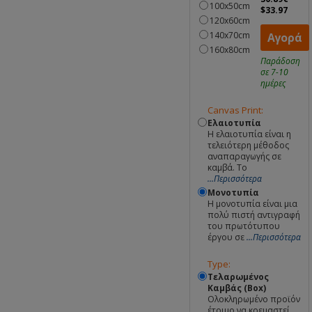
100x50cm
$33.97
120x60cm
140x70cm
Αγορά
160x80cm
Παράδοση
σε 7-10
ημέρες
Canvas Print:
Ελαιοτυπία
Η ελαιοτυπία είναι η
τελειότερη μέθοδος
αναπαραγωγής σε
καμβά. Το
...Περισσότερα
Μονοτυπία
Η μονοτυπία είναι μια
πολύ πιστή αντιγραφή
του πρωτότυπου
έργου σε
...Περισσότερα
Type:
Τελαρωμένος
Καμβάς (Box)
Ολοκληρωμένο προϊόν
έτοιμο να κρεμαστεί