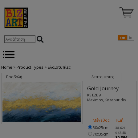
cm
in
Home
>
Product Types
>
Ελαιοτυπίες
Προβολή
Λεπτομέριες
Gold Journey
KS E2B9
Maximos, Kozeouridis
Μέγεθος:
Τιμή:
50x25cm
38.62€
$42.48
70x35cm
30.89€