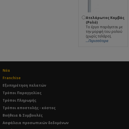
Ατελάρωτος Καμβάς
(Ρολό)
Το έργο παράγεται με
την μορφή του ρολού
(χωρίς τελάρο),
...Περισσότερα
Νέα
Franchise
Εξυπηρέτηση πελατών
Τρόποι Παραγγελίας
Τρόποι Πληρωμής
Τρόποι αποστολής - κόστος
Βοήθεια & Συμβουλές
Ασφάλεια προσωπικών δεδομένων