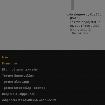
Ατελάρωτος Καμβάς
(Ρολό)
Το έργο παράγεται με
την μορφή του ρολού
(χωρίς τελάρο),
...Περισσότερα
Νέα
Franchise
Εξυπηρέτηση πελατών
Τρόποι Παραγγελίας
Τρόποι Πληρωμής
Τρόποι αποστολής - κόστος
Βοήθεια & Συμβουλές
Ασφάλεια προσωπικών δεδομένων