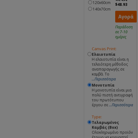
120x60cm
$48.93
140x70cm
Αγορά
Παράδοση
σε 7-10
ημέρες
Canvas Print:
Ελαιοτυπία
Η ελαιοτυπία είναι η
τελειότερη μέθοδος
αναπαραγωγής σε
καμβά. Το
...Περισσότερα
Μονοτυπία
Η μονοτυπία είναι μια
πολύ πιστή αντιγραφή
του πρωτότυπου
έργου σε
...Περισσότερα
Type:
Τελαρωμένος
Καμβάς (Box)
Ολοκληρωμένο προϊόν
έτοιμο να κρεμαστεί