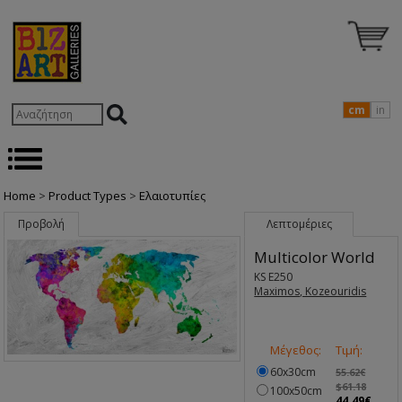
cm
in
Home
>
Product Types
>
Ελαιοτυπίες
Προβολή
Λεπτομέριες
Multicolor World
KS E250
Maximos, Kozeouridis
Μέγεθος:
Τιμή:
60x30cm
55.62€
$61.18
100x50cm
44.49€