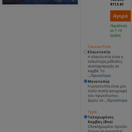
$113.61
Αγορά
Παράδοση
σε 7-10
ημέρες
Canvas Print:
Ελαιοτυπία
Η ελαιοτυπία είναι η
τελειότερη μέθοδος
αναπαραγωγής σε
καμβά. Το
...Περισσότερα
Μονοτυπία
Η μονοτυπία είναι μια
πολύ πιστή αντιγραφή
του πρωτότυπου
έργου σε
...Περισσότερα
Type:
Τελαρωμένος
Καμβάς (Box)
Ολοκληρωμένο προϊόν
έτοιμο να κρεμαστεί