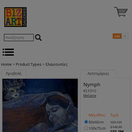
cm
in
Home
>
Product Types
>
Ελαιοτυπίες
Προβολή
Λεπτομέριες
Nymph
KS F310
Melanie
Μέγεθος:
Τιμή:
80x60cm
129.12€
$142.03
100x75cm
103.29€