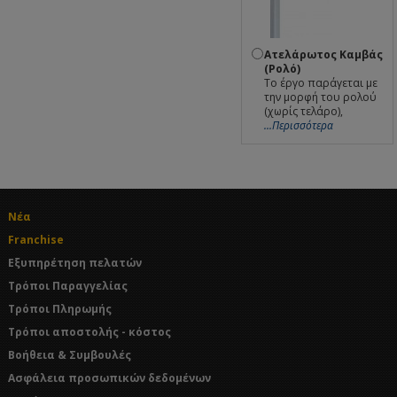
Ατελάρωτος Καμβάς
(Ρολό)
Το έργο παράγεται με
την μορφή του ρολού
(χωρίς τελάρο),
...Περισσότερα
Νέα
Franchise
Εξυπηρέτηση πελατών
Τρόποι Παραγγελίας
Τρόποι Πληρωμής
Τρόποι αποστολής - κόστος
Βοήθεια & Συμβουλές
Ασφάλεια προσωπικών δεδομένων