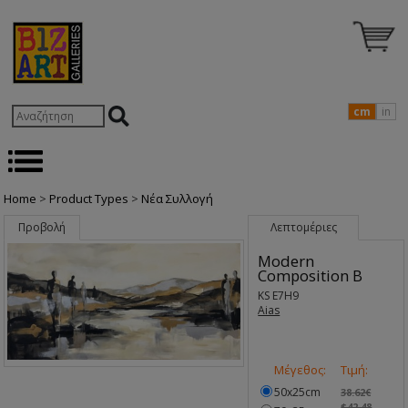
cm
in
Home
>
Product Types
>
Nέα Συλλογή
Προβολή
Λεπτομέριες
Modern
Composition B
KS E7H9
Aias
Μέγεθος:
Τιμή:
50x25cm
38.62€
$42.48