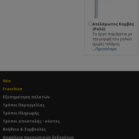
Ατελάρωτος Καμβάς
(Ρολό)
Το έργο παράγεται με
την μορφή του ρολού
(χωρίς τελάρο),
...Περισσότερα
Νέα
Franchise
Εξυπηρέτηση πελατών
Τρόποι Παραγγελίας
Τρόποι Πληρωμής
Τρόποι αποστολής - κόστος
Βοήθεια & Συμβουλές
Ασφάλεια προσωπικών δεδομένων