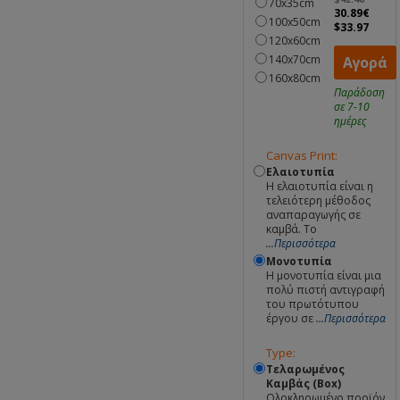
70x35cm
30.89€
100x50cm
$33.97
120x60cm
140x70cm
Αγορά
160x80cm
Παράδοση
σε 7-10
ημέρες
Canvas Print:
Ελαιοτυπία
Η ελαιοτυπία είναι η
τελειότερη μέθοδος
αναπαραγωγής σε
καμβά. Το
...Περισσότερα
Μονοτυπία
Η μονοτυπία είναι μια
πολύ πιστή αντιγραφή
του πρωτότυπου
έργου σε
...Περισσότερα
Type:
Τελαρωμένος
Καμβάς (Box)
Ολοκληρωμένο προϊόν