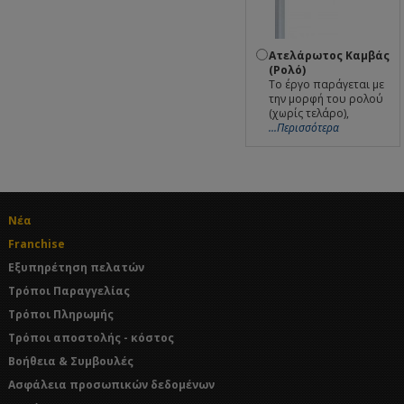
Ατελάρωτος Καμβάς
(Ρολό)
Το έργο παράγεται με
την μορφή του ρολού
(χωρίς τελάρο),
...Περισσότερα
Νέα
Franchise
Εξυπηρέτηση πελατών
Τρόποι Παραγγελίας
Τρόποι Πληρωμής
Τρόποι αποστολής - κόστος
Βοήθεια & Συμβουλές
Ασφάλεια προσωπικών δεδομένων