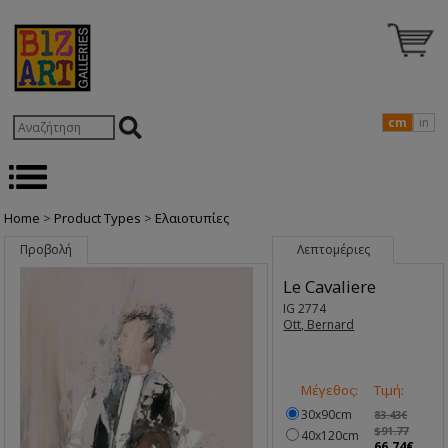
cm
in
Home
>
Product Types
>
Ελαιοτυπίες
Προβολή
Λεπτομέριες
Le Cavaliere
IG 2774
Ott, Bernard
Μέγεθος:
Τιμή:
30x90cm
83.43€
$91.77
40x120cm
66.74€