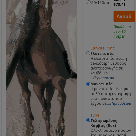
50x150cm
$73.41
Αγορά
Παράδοση
σε 7-10
ημέρες
Canvas Print:
Ελαιοτυπία
Η ελαιοτυπία είναι η
τελειότερη μέθοδος
αναπαραγωγής σε
καμβά. Το
...Περισσότερα
Μονοτυπία
Η μονοτυπία είναι μια
πολύ πιστή αντιγραφή
του πρωτότυπου
έργου σε
...Περισσότερα
Type:
Τελαρωμένος
Καμβάς (Box)
Ολοκληρωμένο προϊόν
έτοιμο να κρεμαστεί