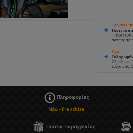
Canvas Prin
Ελαιοτυπί
Η ελαιοτυπί
αναπαραγωγ
Type:
Τελαρωμέν
Ολοκληρωμέν
τοίχο σας. 
Πληροφορίες
Νέα
•
Franchise
Τρόποι Παραγγελίας