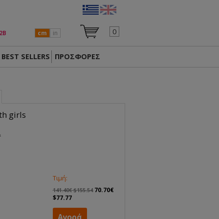
0
2Β
cm
in
BEST SELLERS
ΠΡΟΣΦΟΡΕΣ
h girls
.
Τιμή:
70.70€
141.40€ $155.54
$77.77
Αγορά