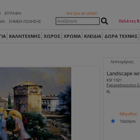
Η
ΕΓΓΡΑΦΉ
Are you an artist?
Πελάτες Β
ΝΙΑ
ΣΗΜΕΙΑ ΠΩΛΗΣΗΣ
ΙΑ
ΚΑΛΛΙΤΕΧΝΗΣ
ΧΩΡΟΣ
ΧΡΩΜΑ
ΚΛΕΙΔΙΑ
ΔΏΡΑ ΤΈΧΝΗΣ
Λεπτομέριες
Landscape wit
KSF 1921
Papanelopoulos G
RL
Μέγεθος:
70x50cm