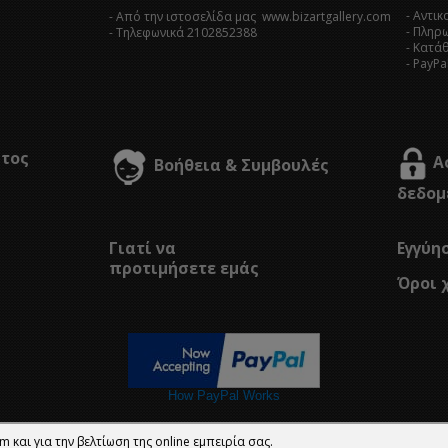
- Αντι
- Από την ιστοσελίδα μας www.bizartgallery.com
- Πληρ
- Tηλεφωνικά 2102852388
- Κατά
- PayPa
στος
Α
Βοήθεια & Συμβουλές
δεδομ
Γιατί να
Εγγύη
προτιμήσετε εμάς
Όροι 
How PayPal Works
m και για την βελτίωση της online εμπειρία σας.