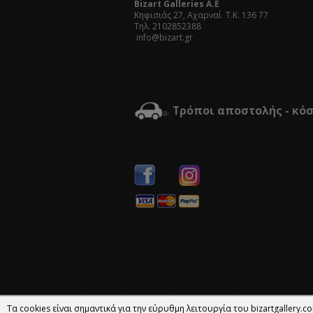
Bizart Galleries A.E
Kηφισιάς 27, Αχαρναί Τ.Κ. 136 77
Τηλ. 2102852388
info@bizart.gr
Τρόποι αποστολής - κό
Τα cookies είναι σημαντικά για την εύρυθμη λειτουργία του bizartgallery.co