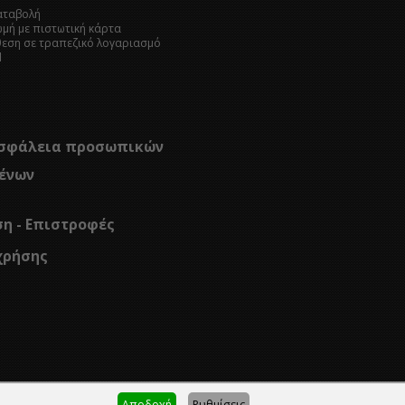
καταβολή
ωμή με πιστωτική κάρτα
θεση σε τραπεζικό λογαριασμό
l
σφάλεια προσωπικών
ένων
ση - Επιστροφές
χρήσης
Αποδοχή
Ρυθμίσεις