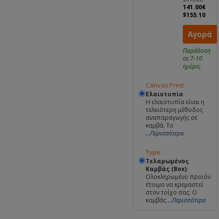
141.00€
$155.10
Αγορά
Παράδοση
σε 7-10
ημέρες
Canvas Print:
Ελαιοτυπία
Η ελαιοτυπία είναι η
τελειότερη μέθοδος
αναπαραγωγής σε
καμβά. Το
...Περισσότερα
Type:
Τελαρωμένος
Καμβάς (Box)
Ολοκληρωμένο προϊόν
έτοιμο να κρεμαστεί
στον τοίχο σας. Ο
καμβάς
...Περισσότερα