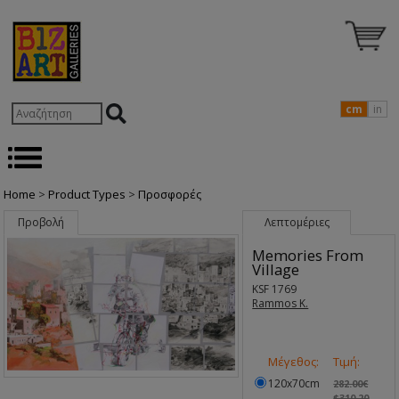
cm
in
Home
>
Product Types
>
Προσφορές
Προβολή
Λεπτομέριες
Memories From
Village
KSF 1769
Rammos K.
Μέγεθος:
Τιμή:
120x70cm
282.00€
$310.20