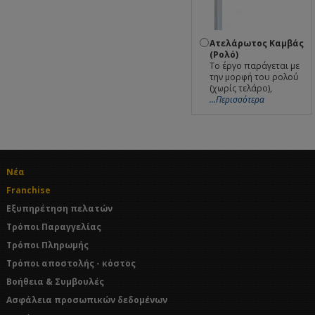
Ατελάρωτος Καμβάς
(Ρολό)
Το έργο παράγεται με
την μορφή του ρολού
(χωρίς τελάρο),
...Περισσότερα
Νέα
Franchise
Εξυπηρέτηση πελατών
Τρόποι Παραγγελίας
Τρόποι Πληρωμής
Τρόποι αποστολής - κόστος
Βοήθεια & Συμβουλές
Ασφάλεια προσωπικών δεδομένων