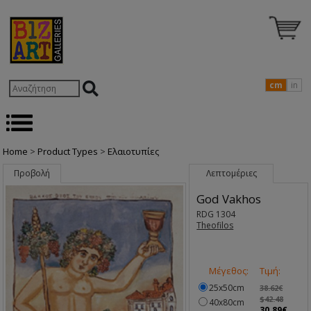
cm
in
Home
>
Product Types
>
Ελαιοτυπίες
Προβολή
Λεπτομέριες
God Vakhos
RDG 1304
Theofilos
Μέγεθος:
Τιμή:
25x50cm
38.62€
$42.48
40x80cm
30.89€