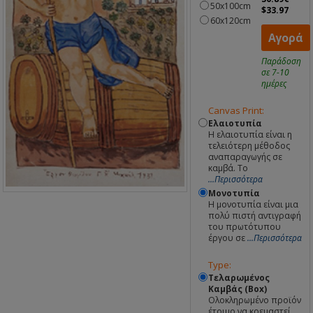
50x100cm
$33.97
60x120cm
Αγορά
Παράδοση
σε 7-10
ημέρες
Canvas Print:
Ελαιοτυπία
Η ελαιοτυπία είναι η
τελειότερη μέθοδος
αναπαραγωγής σε
καμβά. Το
...Περισσότερα
Μονοτυπία
Η μονοτυπία είναι μια
πολύ πιστή αντιγραφή
του πρωτότυπου
έργου σε
...Περισσότερα
Type:
Τελαρωμένος
Καμβάς (Box)
Ολοκληρωμένο προϊόν
έτοιμο να κρεμαστεί