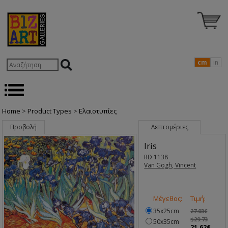
cm
in
Home
>
Product Types
>
Ελαιοτυπίες
Προβολή
Λεπτομέριες
Iris
RD 1138
Van Gogh, Vincent
Μέγεθος:
Τιμή:
35x25cm
27.03€
$29.73
50x35cm
21.62€