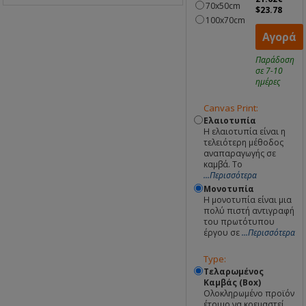
70x50cm
$23.78
100x70cm
Αγορά
Παράδοση
σε 7-10
ημέρες
Canvas Print:
Ελαιοτυπία
Η ελαιοτυπία είναι η
τελειότερη μέθοδος
αναπαραγωγής σε
καμβά. Το
...Περισσότερα
Μονοτυπία
Η μονοτυπία είναι μια
πολύ πιστή αντιγραφή
του πρωτότυπου
έργου σε
...Περισσότερα
Type:
Τελαρωμένος
Καμβάς (Box)
Ολοκληρωμένο προϊόν
έτοιμο να κρεμαστεί