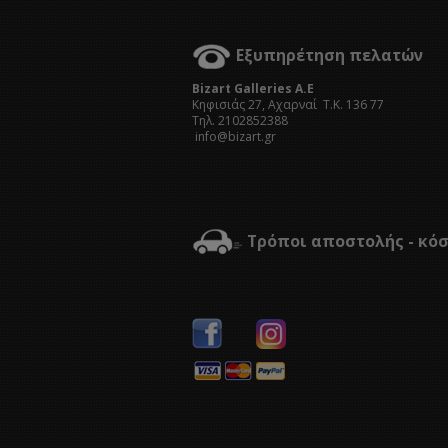
Εξυπηρέτηση πελατών
Bizart Galleries A.E
Kηφισιάς 27, Αχαρναί Τ.Κ. 136 77
Τηλ. 2102852388
info@bizart.gr
Τρόποι αποστολής - κό