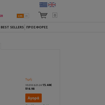
0
2Β
cm
in
BEST SELLERS
ΠΡΟΣΦΟΡΕΣ
Τιμή:
15.44€
19.31€ $21.24
$16.98
Αγορά