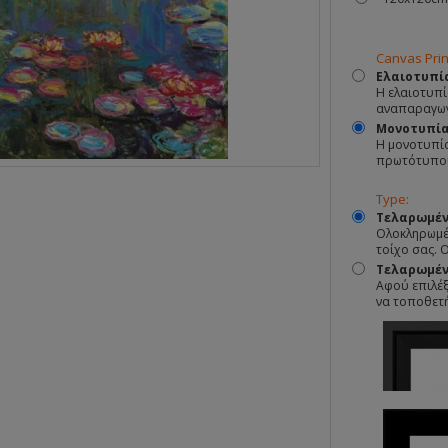
Canvas Prin
Ελαιοτυπί
Η ελαιοτυπί
αναπαραγωγ
Μονοτυπί
Η μονοτυπία
πρωτότυπο
Type:
Τελαρωμέν
Ολοκληρωμέν
τοίχο σας. 
Τελαρωμένο
Αφού επιλέξ
να τοποθετ