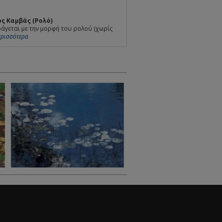
ς Καμβάς (Ρολό)
άγεται με την μορφή του ρολού (χωρίς
Περισσότερα