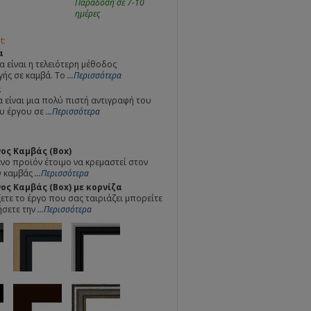
Παράδοση σε 7-10
ημέρες
t:
α
α είναι η τελειότερη μέθοδος
ής σε καμβά. Το
...Περισσότερα
α
 είναι μια πολύ πιστή αντιγραφή του
υ έργου σε
...Περισσότερα
ος Καμβάς (Box)
ο προϊόν έτοιμο να κρεμαστεί στον
Ο καμβάς
...Περισσότερα
ς Καμβάς (Box) με κορνίζα
ετε το έργο που σας ταιριάζει μπορείτε
ήσετε την
...Περισσότερα