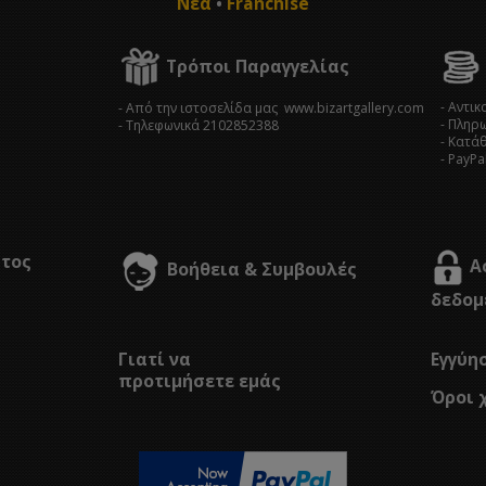
Νέα
•
Franchise
Τρόποι Παραγγελίας
- Αντι
- Από την ιστοσελίδα μας www.bizartgallery.com
- Πληρ
- Tηλεφωνικά 2102852388
- Κατά
- PayPa
στος
Α
Βοήθεια & Συμβουλές
δεδομ
Γιατί να
Εγγύη
προτιμήσετε εμάς
Όροι 