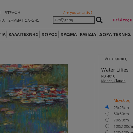
Η
ΕΓΓΡΑΦΉ
Are you an artist?
Πελάτες Β
ΝΙΑ
ΣΗΜΕΙΑ ΠΩΛΗΣΗΣ
ΙΑ
ΚΑΛΛΙΤΕΧΝΗΣ
ΧΩΡΟΣ
ΧΡΩΜΑ
ΚΛΕΙΔΙΑ
ΔΏΡΑ ΤΈΧΝΗΣ
Λεπτομέριες
Water Lilies
RD 4010
Monet, Claude
Μέγεθος:
25x25cm
50x50cm
70x70cm
100x100cm
120x120cm