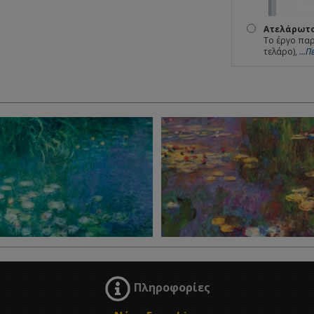
Ατελάρωτο
Το έργο παρ
τελάρο),
...
Πληροφορίες