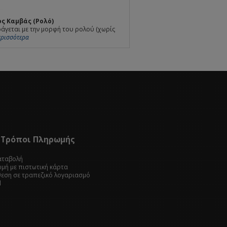
ς Καμβάς (Ρολό)
άγεται με την μορφή του ρολού (χωρίς
Περισσότερα
Τρόποι Πληρωμής
καταβολή
ωμή με πιστωτική κάρτα
θεση σε τραπεζικό λογαριασμό
l