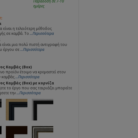
Παράδοση σε 7-10
ημέρες
t:
α
α είναι η τελειότερη μέθοδος
ής σε καμβά. Το
...Περισσότερα
α
 είναι μια πολύ πιστή αντιγραφή του
υ έργου σε
...Περισσότερα
ος Καμβάς (Box)
ο προϊόν έτοιμο να κρεμαστεί στον
Ο καμβάς
...Περισσότερα
ς Καμβάς (Box) με κορνίζα
ετε το έργο που σας ταιριάζει μπορείτε
ήσετε την
...Περισσότερα