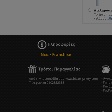
Ατελάρωτο
Το έργο παρ
τελάρο),
...
Πληροφορίες
Νέα
•
Franchise
Τρόποι Παραγγελίας
- Αντι
- Από την ιστοσελίδα μας www.bizartgallery.com
- Πληρ
- Tηλεφωνικά 2102852388
- Κατά
- PayPa