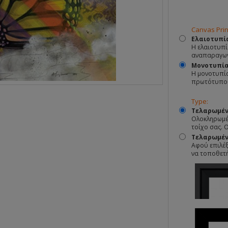
Canvas Prin
Ελαιοτυπί
Η ελαιοτυπί
αναπαραγωγ
Μονοτυπί
Η μονοτυπία
πρωτότυπο
Type:
Τελαρωμέν
Ολοκληρωμέν
τοίχο σας. 
Τελαρωμένο
Αφού επιλέξ
να τοποθετ