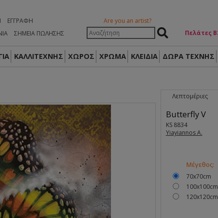
Η
ΕΓΓΡΑΦΉ
Are you an artist?
Πελάτες Β
ΝΙΑ
ΣΗΜΕΙΑ ΠΩΛΗΣΗΣ
ΙΑ
ΚΑΛΛΙΤΕΧΝΗΣ
ΧΩΡΟΣ
ΧΡΩΜΑ
ΚΛΕΙΔΙΑ
ΔΏΡΑ ΤΈΧΝΗΣ
Λεπτομέριες
Butterfly V
KS 8834
Yiayiannos A.
Μέγεθος:
70x70cm
100x100cm
120x120cm