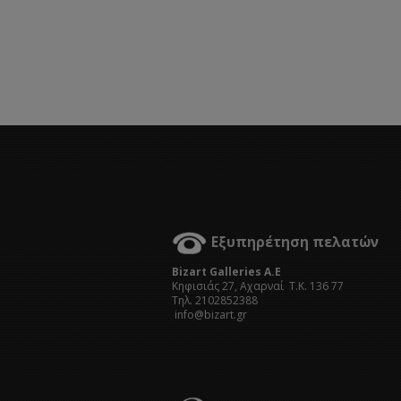
Εξυπηρέτηση πελατών
Bizart Galleries A.E
Kηφισιάς 27, Αχαρναί Τ.Κ. 136 77
Τηλ. 2102852388
info@bizart.gr