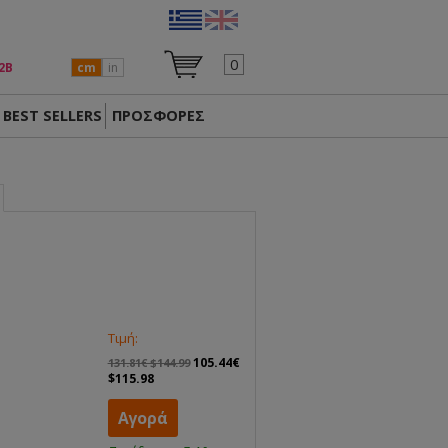
0
2Β
cm
in
BEST SELLERS
ΠΡΟΣΦΟΡΕΣ
Τιμή:
105.44€
131.81€ $144.99
$115.98
Αγορά