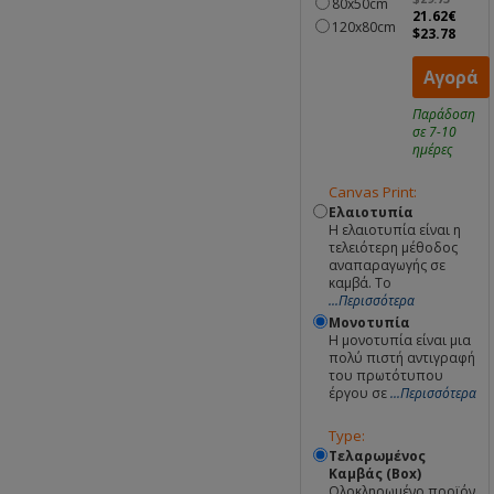
80x50cm
21.62€
120x80cm
$23.78
Αγορά
Παράδοση
σε 7-10
ημέρες
Canvas Print:
Ελαιοτυπία
Η ελαιοτυπία είναι η
τελειότερη μέθοδος
αναπαραγωγής σε
καμβά. Το
...Περισσότερα
Μονοτυπία
Η μονοτυπία είναι μια
πολύ πιστή αντιγραφή
του πρωτότυπου
έργου σε
...Περισσότερα
Type:
Τελαρωμένος
Καμβάς (Box)
Ολοκληρωμένο προϊόν