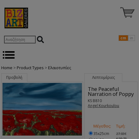
cm
in
Home
>
Product Types
>
Ελαιοτυπίες
Προβολή
Λεπτομέριες
The Peaceful
Narration of Poppy
KS B810
Angel Kourkoulou
Μέγεθος:
Τιμή:
35x25cm
27.03€
$29.73