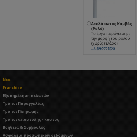
Ατελάρωτος Καμβάς
(Ρολό)
Το έργο παράγεται με
την μορφή του ρολού
(χωρίς τελάρο),
...Περισσότερα
Νέα
Franchise
Εξυπηρέτηση πελατών
Τρόποι Παραγγελίας
Τρόποι Πληρωμής
Τρόποι αποστολής - κόστος
Βοήθεια & Συμβουλές
Ασφάλεια προσωπικών δεδομένων