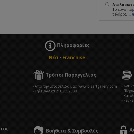
Ατελάρωτο
Το έργο παρ
τελάρο),
...
Πληροφορίες
Νέα
•
Franchise
Τρόποι Παραγγελίας
- Αντι
- Από την ιστοσελίδα μας www.bizartgallery.com
- Πληρ
- Tηλεφωνικά 2102852388
- Κατά
- PayPa
στος
Α
Βοήθεια & Συμβουλές