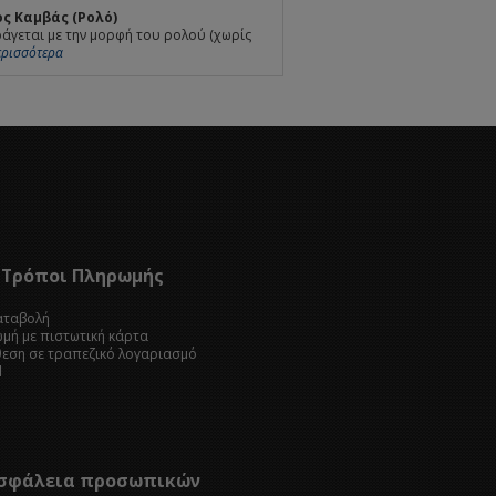
ς Καμβάς (Ρολό)
άγεται με την μορφή του ρολού (χωρίς
Περισσότερα
Τρόποι Πληρωμής
καταβολή
ωμή με πιστωτική κάρτα
θεση σε τραπεζικό λογαριασμό
l
σφάλεια προσωπικών