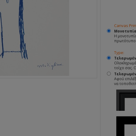
Canvas Prin
Μονοτυπί
Η μονοτυπία
πρωτότυπο
Type:
Τελαρωμέν
Ολοκληρωμέν
τοίχο σας. 
Τελαρωμένο
Αφού επιλέξ
να τοποθετ