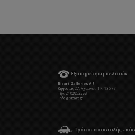
Εξυπηρέτηση πελατών
Bizart Galleries A.E
Kηφισιάς 27, Αχαρναί Τ.Κ. 136 77
Τηλ. 2102852388
info@bizart.gr
Τρόποι αποστολής - κό