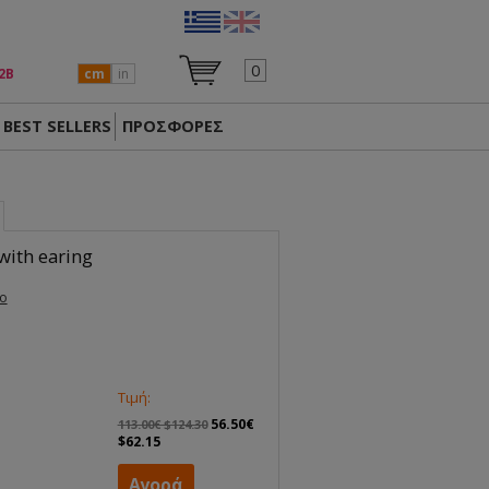
0
2Β
cm
in
BEST SELLERS
ΠΡΟΣΦΟΡΕΣ
with earing
eo
Τιμή:
56.50€
113.00€ $124.30
$62.15
Αγορά