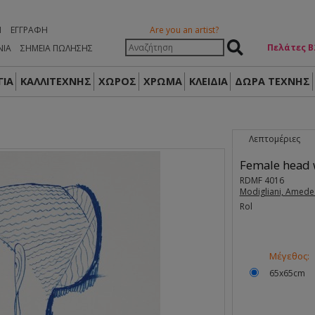
Η
ΕΓΓΡΑΦΉ
Are you an artist?
Πελάτες Β
ΝΙΑ
ΣΗΜΕΙΑ ΠΩΛΗΣΗΣ
ΙΑ
ΚΑΛΛΙΤΕΧΝΗΣ
ΧΩΡΟΣ
ΧΡΩΜΑ
ΚΛΕΙΔΙΑ
ΔΏΡΑ ΤΈΧΝΗΣ
Λεπτομέριες
Female head 
RDMF 4016
Modigliani, Amed
Rol
Μέγεθος:
65x65cm