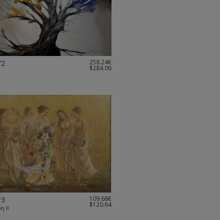
258.24€
Y2
$284.06
109.68€
F3
$120.64
η ΙΙ