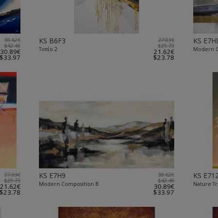
38.62€
KS B6F3
27.03€
KS E7H
$42.48
$29.73
Τοπίο 2
Modern C
30.89€
21.62€
$33.97
$23.78
27.03€
KS E7H9
38.62€
KS E71
$29.73
$42.48
Modern Composition B
Nature T
21.62€
30.89€
$23.78
$33.97