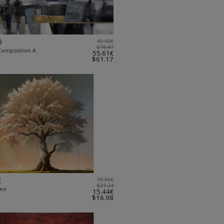
8
69.52€
$76.47
omposition A
55.61€
$61.17
2
19.31€
$21.24
ree
15.44€
$16.98