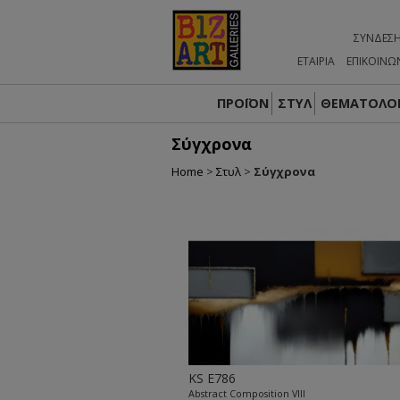
ΣΎΝΔΕΣ
ΕΤΑΙΡΙΑ
ΕΠΙΚΟΙΝΩ
ΠΡΟΪΟΝ
ΣΤΥΛ
ΘΕΜΑΤΟΛΟΓ
Σύγχρονα
Home
>
Στυλ
>
Σύγχρονα
KS E786
Abstract Composition VIII