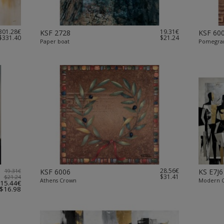
301.28€
19.31€
KSF 2728
KSF 60
$331.40
$21.24
Paper boat
Pomegra
28.56€
19.31€
KSF 6006
KS E7J6
$31.41
$21.24
Athens Crown
Modern C
15.44€
$16.98