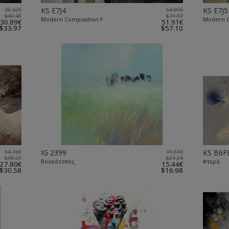
38.62€
KS E7J4
64.89€
KS E7J5
$42.48
$71.37
Modern Composition F
Modern C
30.89€
51.91€
$33.97
$57.10
34.76€
IG 2399
19.31€
KS B6F
$38.23
$21.24
Βοσκότοπος
Φτερά
27.80€
15.44€
$30.58
$16.98