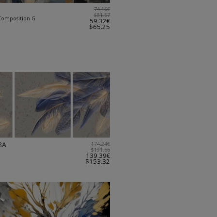
74.16€
$81.57
omposition G
59.32€
$65.25
8A
174.24€
$191.66
139.39€
$153.32