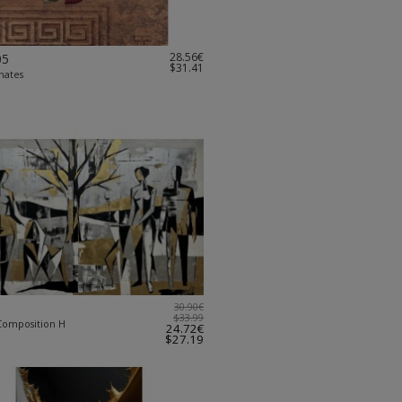
28.56€
05
$31.41
nates
30.90€
$33.99
omposition H
24.72€
$27.19