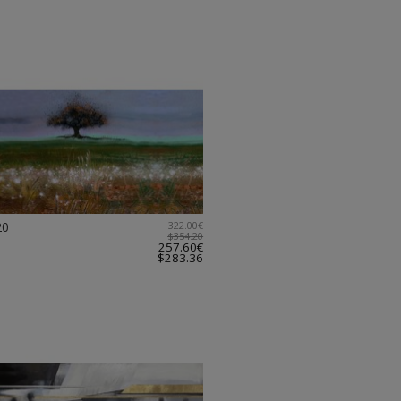
20
322.00€
$354.20
257.60€
$283.36