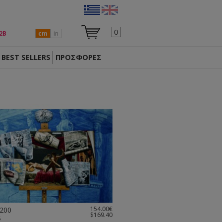
0
2Β
cm
in
BEST SELLERS
ΠΡΟΣΦΟΡΕΣ
154.00€
200
$169.40
6