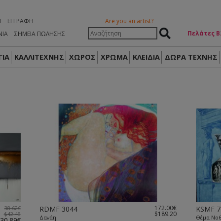
Η
ΕΓΓΡΑΦΉ
Are you an artist?
Πελάτες Β
ΝΙΑ
ΣΗΜΕΙΑ ΠΩΛΗΣΗΣ
ΙΑ
ΚΑΛΛΙΤΕΧΝΗΣ
ΧΩΡΟΣ
ΧΡΩΜΑ
ΚΛΕΙΔΙΑ
ΔΏΡΑ ΤΈΧΝΗΣ
172.00€
38.62€
RDMF 3044
KSMF 7
$189.20
$42.48
Δανάη
Θέμα Νο
30.89€