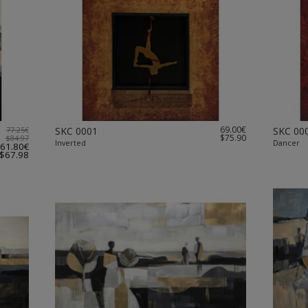
69.00€
77.25€
SKC 0001
SKC 00
$75.90
$84.97
Inverted
Dancer
61.80€
$67.98