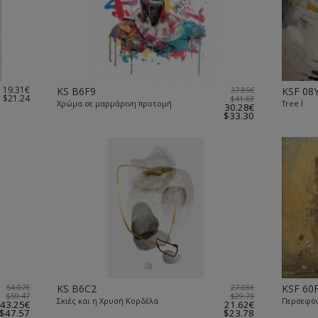
19.31€
KS B6F9
37.85€
KSF 08
$21.24
$41.63
Xρώμα σε μαρμάρινη προτομή
Tree I
30.28€
$33.30
54.07€
KS B6C2
27.03€
KSF 60
$59.47
$29.73
Σκιές και η Χρυσή Κορδέλα
Περσεφόν
43.25€
21.62€
$47.57
$23.78