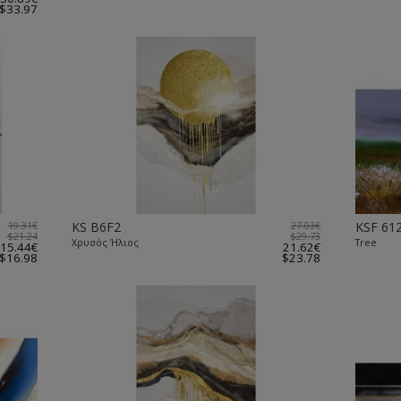
$33.97
19.31€
KS B6F2
27.03€
KSF 61
$21.24
$29.73
Χρυσός Ήλιος
Tree
15.44€
21.62€
$16.98
$23.78