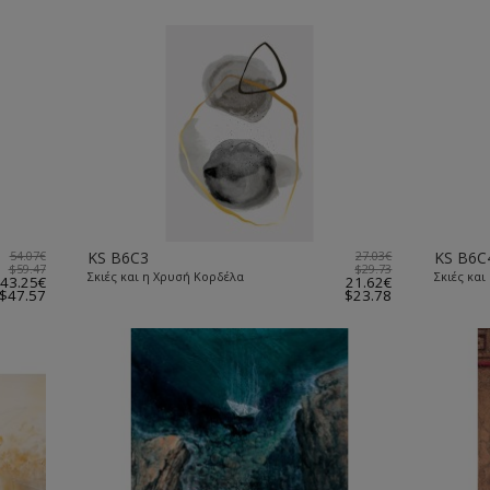
54.07€
KS B6C3
27.03€
KS B6C
$59.47
$29.73
Σκιές και η Χρυσή Κορδέλα
Σκιές και
43.25€
21.62€
$47.57
$23.78