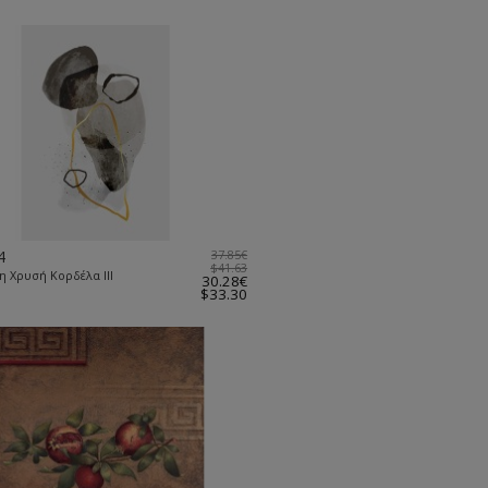
4
37.85€
$41.63
 η Χρυσή Κορδέλα ΙΙΙ
30.28€
$33.30