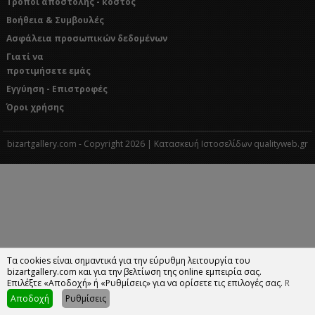
Τρόποι αποστολής - κόστος
Βοήθεια & Συμβουλές
Ασφάλεια προσωπικών δεδομένων
Γιατί να
προτιμήσετε εμάς
Εγγύηση - Επιστροφές
Όροι χρήσης
bizartgallery.com - Copyright 2026 | Κατασκευή Ιστοσελίδων qualityweb.gr
Τα cookies είναι σημαντικά για την εύρυθμη λειτουργία του
bizartgallery.com και για την βελτίωση της online εμπειρία σας.
Επιλέξτε «Αποδοχή» ή «Ρυθμίσεις» για να ορίσετε τις επιλογές σας.
R
Αποδοχή
Ρυθμίσεις