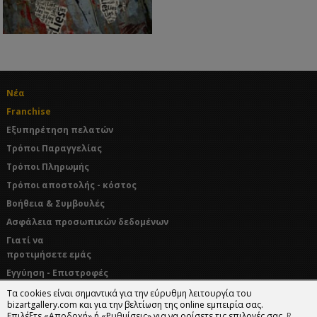
Νέα
Franchise
Εξυπηρέτηση πελατών
Τρόποι Παραγγελίας
Τρόποι Πληρωμής
Τρόποι αποστολής - κόστος
Βοήθεια & Συμβουλές
Ασφάλεια προσωπικών δεδομένων
Γιατί να
προτιμήσετε εμάς
Εγγύηση - Επιστροφές
Όροι χρήσης
Τα cookies είναι σημαντικά για την εύρυθμη λειτουργία του
bizartgallery.com και για την βελτίωση της online εμπειρία σας.
Επιλέξτε «Αποδοχή» ή «Ρυθμίσεις» για να ορίσετε τις επιλογές σας.
R