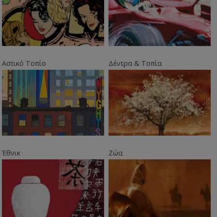
Αστικό Τοπίο
Δέντρα & Τοπία
Έθνικ
Ζώα